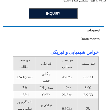
کروم و آهن تشکیل شده است.
INQUIRY
توضیحات
Documents
خواص شیمیایی و فیزیکی
فهرست
فهرست
علم شیمی
فیزیکی
مطالب
مطالب
چگالی
2.5-3g/cm3
≥46.0٪
Cr2O3
حجیم
SiO2
≤1.0٪
مقدار PH
7.9
1.55:1
Cr/Fe
≤26.5٪
Fe2O3
2.6 گرم بر
تراکم پر
بالا
≤0.30٪
سانتی متر