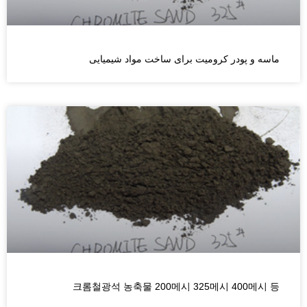
ماسه و پودر کرومیت برای ساخت مواد شیمیایی
크롬철광석 농축물 200메시 325메시 400메시 등