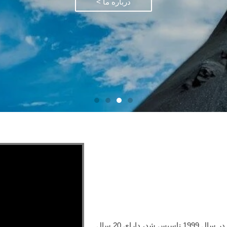
درباره ما >
شرکت ساینده Zhengzhou haixu، با مسئولیت محدود، در سال 1999 تاسیس شد، دارای 20 سال