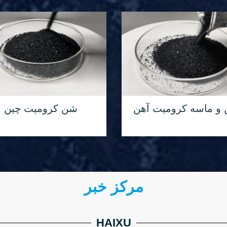
و ماسه کرومیت آهن
شن کرومیت چین
مرکز خبر
HAIXU