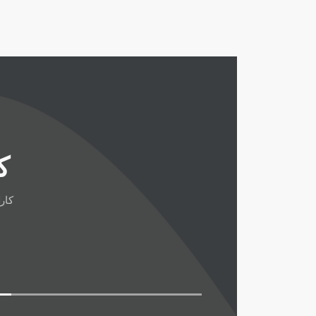
ک
کار