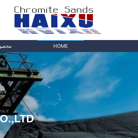
HOME
محصول
.,LTD.