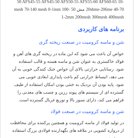
50 AFS45-55 AFS45-50 AFS50-55 AFS55-60 AFS60-65 10-
20shme-206me 40-70 مش 50 -100 mesh 70-140 mesh 0-1mm
1-2mm 200mesh 300mesh 400mesh
برنامه های کاربردی
شن و ماسه کرومیت در صنعت ریخته گری
خواص آن باعث می شود که این ماده در ریخته گری های آهن و
فولاد خاکستری به عنوان شن و ماسه هسته و قالب استفاده
شود.
رسانایی حرارتی بالای آن خواص خنک کنندگی خوبی به آن
می دهد، انبساط حرارتی کم باعث پایداری ابعادی خوبی می
شود.
پایه بودن آن نزدیک به خنثی بودن امکان استفاده از طیف
گسترده ای از سیستم های پیوند رزین و چسب های معدنی را
فراهم می کند، دارای نسوز بالا و توزیع غربال گسترده است.
شن و ماسه کرومیت در صنعت فولاد
در تولید فولاد از ماسه کرومیت و همچنین پرکننده برای محافظت
از دروازه کشویی در ملاقه های نگهدارنده فولادی بزرگ استفاده