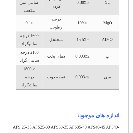
بالا
≤0.30٪
سانتی متر
کردن
مکعب
درصد
≤0.1
≤10%
MgO
رطوبت
1600 درجه
AI2O3
≤15.5٪
متخلخل
سانتیگراد
2180 درجه
پ
≤0.003٪
دمای پخت
سانتی گراد
＞1800
سی
≤0.003٪
نقطه ذوب
درجه
سانتیگراد
اندازه های موجود:
AFS 25-35 AFS25-30 AFS30-35 AFS35-40 AFS40-45 AFS40-