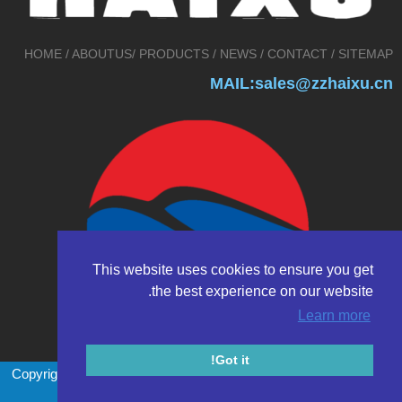
HOME
/
ABOUTUS
/
PRODUCTS
/
NEWS
/
CONTACT
/
SITEMAP
MAIL:sales@zzhaixu.cn
This website uses cookies to ensure you get
the best experience on our website.
Learn more
Got it!
Copyright © 2017 Zhengzhou HAIXU abrasives Co.,Ltd. All rights
reserved.