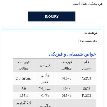
آهن تشکیل شده است.
INQUIRY
توضیحات
Documents
خواص شیمیایی و فیزیکی
علم
فهرست
فهرست
فیزیکی
شیمی
مطالب
مطالب
چگالی
2.5-3g/cm3
≥46.0٪
Cr2O3
حجیم
SiO2
≤1.0٪
مقدار PH
7.9
1.55:1
Cr/Fe
≤26.5٪
Fe2O3
2.6 گرم بر
تراکم پر